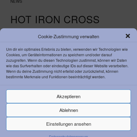
NEWS
HOT IRON CROSS
SPECIAL
Cookie-Zustimmung verwalten
Um dir ein optimales Erlebnis zu bieten, verwenden wir Technologien wie
HOT IRON CROSS SPECIAL
Cookies, um Geräteinformationen zu speichern und/oder darauf
zuzugreifen. Wenn du diesen Technologien zustimmst, können wir Daten
wie das Surfverhalten oder eindeutige IDs auf dieser Website verarbeiten.
/
/
JUNI 18, 2026
0 KOMMENTARE
VON
ROBERT
Wenn du deine Zustimmung nicht erteilst oder zurückziehst, können
bestimmte Merkmale und Funktionen beeinträchtigt werden.
NEWS
Akzeptieren
STADTRADELN 2026
Ablehnen
Stadtradeln 2026
Einstellungen ansehen
Datenschutz
Impressum