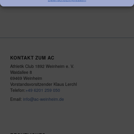
/
/
JUNI 12, 2026
0 KOMMENTARE
VON
ROBERT
KONTAKT ZUM AC
Athletik Club 1892 Weinheim e. V.
Waidallee 8
69469 Weinheim
Vorstandsvorsitzender Klaus Lerchl
Telefon:
+49 6201 259 050
Email:
info@ac-weinheim.de