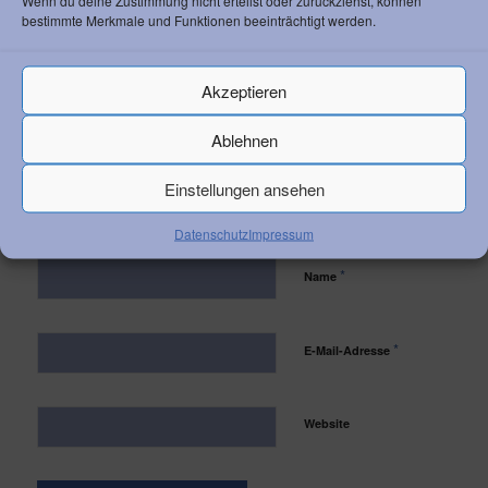
Wenn du deine Zustimmung nicht erteilst oder zurückziehst, können
An Diskussion beteiligen?
bestimmte Merkmale und Funktionen beeinträchtigt werden.
Hinterlasse uns Deinen Kommentar!
Akzeptieren
Ablehnen
Einstellungen ansehen
Datenschutz
Impressum
*
Name
*
E-Mail-Adresse
Website