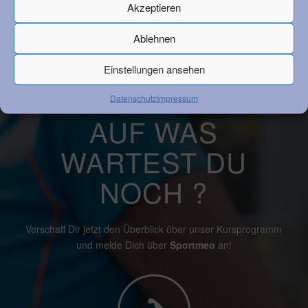
Akzeptieren
Ablehnen
Einstellungen ansehen
Datenschutz
Impressum
AUF WAS
WARTEST DU
NOCH ?
Verschaff Dir jetzt den Überblick über unser Kursprogramm
und melde Dich über
Sportmeo
an!