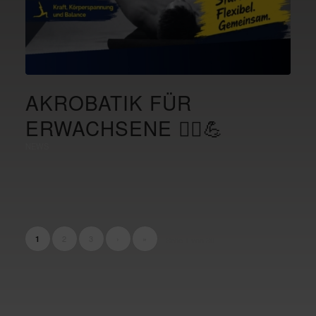
AKROBATIK FÜR
ERWACHSENE 🤸‍♀️💪
NEWS
2
3
›
»
1
Seite 1 von 30