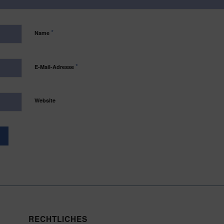
*
Name
*
E-Mail-Adresse
Website
RECHTLICHES