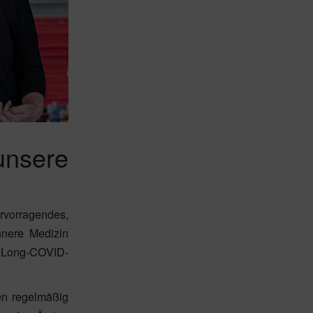
unsere
rvorragendes,
nnere Medizin
k, Long-COVID-
en regelmäßig