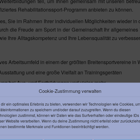
Weiterbildungen teil, um Ihnen gemeinsam mit unseren betre
fiziertes Rehabilitationssport-Programm anbieten zu können.
t es, Sie im Rahmen Ihrer individuellen Möglichkeiten wieder i
urch die Freude am Sport in der Gemeinschaft Ihr allgemeine
wie Ihre Alltagskompetenz und Ihre Lebensqualität zu verbesser
tives Arbeitsumfeld in einem der größten Breitensportvereine in
Ausstattung und eine große Vielfalt an Trainingsgeräten
zung bei Aus- und Fortbildungen und vieles mehr…
Cookie-Zustimmung verwalten
resse? Dann nimm Kontakt mit uns auf!
info@ac-weinheim.
dir ein optimales Erlebnis zu bieten, verwenden wir Technologien wie Cookies, u
äteinformationen zu speichern und/oder darauf zuzugreifen. Wenn du diesen
hnologien zustimmst, können wir Daten wie das Surfverhalten oder eindeutige IDs
ser Website verarbeiten. Wenn du deine Zustimmung nicht erteilst oder zurückziehs
nen bestimmte Merkmale und Funktionen beeinträchtigt werden.