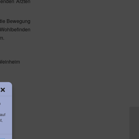
uenden Ärzten
n die Bewegung
s Wohlbefinden
n.
 Weinheim
de
m
 auf
t,