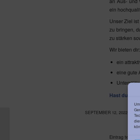
an Aus- und 
ein hochquali
Unser Ziel is
zu bringen, d
zu stärken so
Wir bieten dir:
ein attrak
eine gute 
Unterstüt
Hast du Inte
Um 
Ger
/
SEPTEMBER 12, 2022
Tec
die
Groupfitness-
kön
Trainer*innen gesucht.
Eintrag teilen