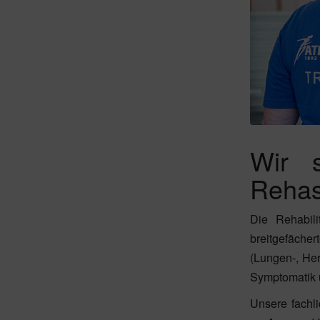
Wir s
Rehas
Die Rehabili
breitgefäche
(Lungen-, Her
Symptomatik u
Unsere fachl