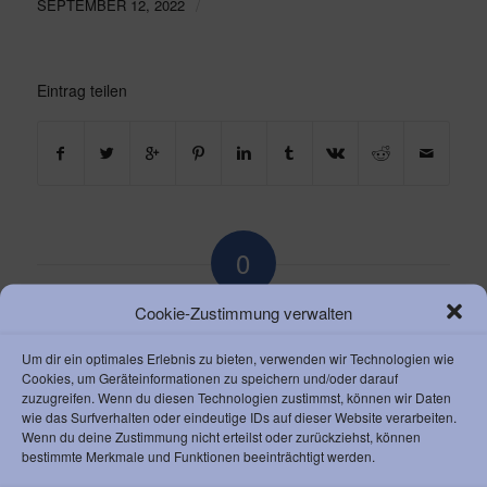
/
SEPTEMBER 12, 2022
Eintrag teilen
0
KOMMENTARE
Cookie-Zustimmung verwalten
Dein Kommentar
Um dir ein optimales Erlebnis zu bieten, verwenden wir Technologien wie
Cookies, um Geräteinformationen zu speichern und/oder darauf
zuzugreifen. Wenn du diesen Technologien zustimmst, können wir Daten
An Diskussion beteiligen?
Hinterlasse uns Deinen Kommentar!
wie das Surfverhalten oder eindeutige IDs auf dieser Website verarbeiten.
Wenn du deine Zustimmung nicht erteilst oder zurückziehst, können
bestimmte Merkmale und Funktionen beeinträchtigt werden.