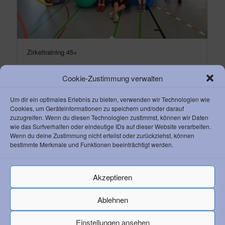
Zirkeltraining 45+
Cookie-Zustimmung verwalten
Um dir ein optimales Erlebnis zu bieten, verwenden wir Technologien wie
Cookies, um Geräteinformationen zu speichern und/oder darauf
zuzugreifen. Wenn du diesen Technologien zustimmst, können wir Daten
wie das Surfverhalten oder eindeutige IDs auf dieser Website verarbeiten.
KONTAKT ZUM AC
Wenn du deine Zustimmung nicht erteilst oder zurückziehst, können
bestimmte Merkmale und Funktionen beeinträchtigt werden.
Athletik Club 1892 Weinheim e. V.
Waidallee 8
69469 Weinheim
Akzeptieren
Vorstandsvorsitzender Klaus Lerchl
Telefon:
+49 6201 259 050
Ablehnen
Email:
info@ac-weinheim.de
Einstellungen ansehen