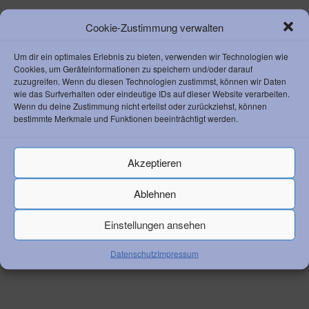
KONTAKT ZUM AC
Cookie-Zustimmung verwalten
Athletik Club 1892 Weinheim e. V.
Um dir ein optimales Erlebnis zu bieten, verwenden wir Technologien wie
Waidallee 8
Cookies, um Geräteinformationen zu speichern und/oder darauf
69469 Weinheim
zuzugreifen. Wenn du diesen Technologien zustimmst, können wir Daten
Vorstandsvorsitzender Klaus Lerchl
wie das Surfverhalten oder eindeutige IDs auf dieser Website verarbeiten.
Telefon:
+49 6201 259 050
Wenn du deine Zustimmung nicht erteilst oder zurückziehst, können
bestimmte Merkmale und Funktionen beeinträchtigt werden.
Email:
info@ac-weinheim.de
Akzeptieren
Ablehnen
RECHTLICHES
Einstellungen ansehen
Datenschutz
Impressum
Datenschutz
Impressum