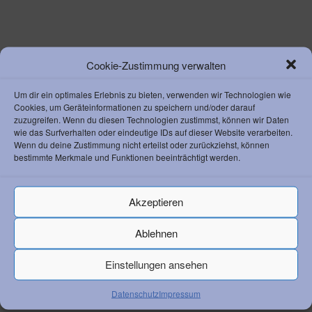
Cookie-Zustimmung verwalten
Um dir ein optimales Erlebnis zu bieten, verwenden wir Technologien wie
KONTAKT ZUM AC
Cookies, um Geräteinformationen zu speichern und/oder darauf
Athletik Club 1892 Weinheim e. V.
zuzugreifen. Wenn du diesen Technologien zustimmst, können wir Daten
wie das Surfverhalten oder eindeutige IDs auf dieser Website verarbeiten.
Waidallee 8
Wenn du deine Zustimmung nicht erteilst oder zurückziehst, können
69469 Weinheim
bestimmte Merkmale und Funktionen beeinträchtigt werden.
Vorstandsvorsitzender Klaus Lerchl
Telefon:
+49 6201 259 050
Email:
info@ac-weinheim.de
Akzeptieren
Ablehnen
Einstellungen ansehen
RECHTLICHES
Datenschutz
Impressum
Datenschutz