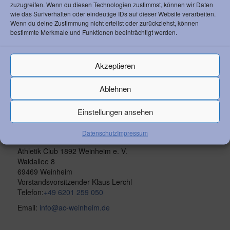
zuzugreifen. Wenn du diesen Technologien zustimmst, können wir Daten
wie das Surfverhalten oder eindeutige IDs auf dieser Website verarbeiten.
Wenn du deine Zustimmung nicht erteilst oder zurückziehst, können
/
/
AUGUST 13, 2024
0 KOMMENTARE
VON
ANTONIA
bestimmte Merkmale und Funktionen beeinträchtigt werden.
PRUCHA
Akzeptieren
Ablehnen
Einstellungen ansehen
Datenschutz
Impressum
KONTAKT ZUM AC
Athletik Club 1892 Weinheim e. V.
Waidallee 8
69469 Weinheim
Vorstandsvorsitzender Klaus Lerchl
Telefon:
+49 6201 259 050
Email:
info@ac-weinheim.de