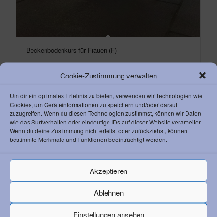
Beckenbodenkurs für Frauen (F)
Cookie-Zustimmung verwalten
Um dir ein optimales Erlebnis zu bieten, verwenden wir Technologien wie
Cookies, um Geräteinformationen zu speichern und/oder darauf
zuzugreifen. Wenn du diesen Technologien zustimmst, können wir Daten
wie das Surfverhalten oder eindeutige IDs auf dieser Website verarbeiten.
KONTAKT ZUM AC
Wenn du deine Zustimmung nicht erteilst oder zurückziehst, können
bestimmte Merkmale und Funktionen beeinträchtigt werden.
Athletik Club 1892 Weinheim e. V.
Waidallee 8
69469 Weinheim
Akzeptieren
Vorstandsvorsitzender Klaus Lerchl
Telefon:
+49 6201 259 050
Ablehnen
Email:
info@ac-weinheim.de
Einstellungen ansehen