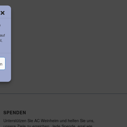
m
 auf
t,
en
SPENDEN
Unterstützen Sie AC Weinheim und helfen Sie uns,
unsere Ziele zu erreichen. Jede Spende, egal wie