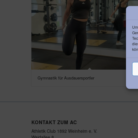
Um 
Ger
Tec
die
kön
Gymnastik für Ausdauersportler
KONTAKT ZUM AC
Athletik Club 1892 Weinheim e. V.
Waidallee 8