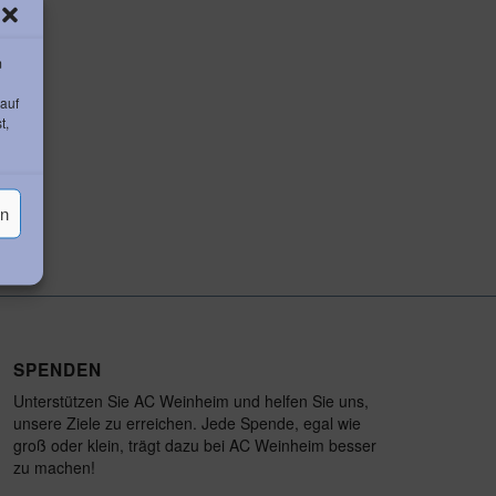
m
 auf
t,
en
SPENDEN
Unterstützen Sie AC Weinheim und helfen Sie uns,
unsere Ziele zu erreichen. Jede Spende, egal wie
groß oder klein, trägt dazu bei AC Weinheim besser
zu machen!