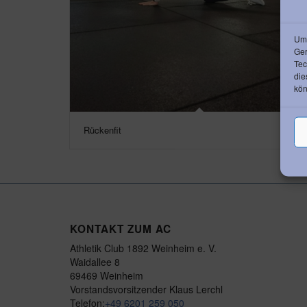
Um 
Ger
Tec
die
kön
Rückenfit
KONTAKT ZUM AC
Athletik Club 1892 Weinheim e. V.
Waidallee 8
69469 Weinheim
Vorstandsvorsitzender Klaus Lerchl
Telefon:
+49 6201 259 050