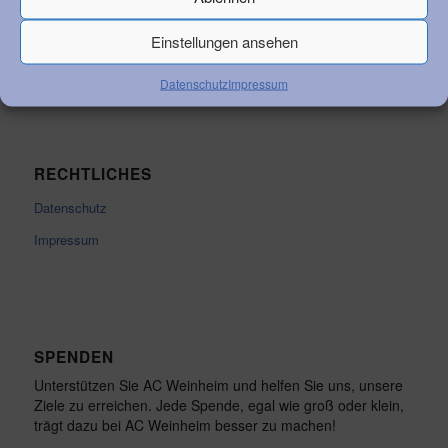
Vorstandsvorsitzender Klaus Lerchl
Telefon:
+49 6201 259 050
Einstellungen ansehen
Email:
info@ac-weinheim.de
Datenschutz
Impressum
RECHTLICHES
Datenschutz
Impressum
SPENDEN
Unterstützen Sie AC Weinheim und helfen Sie uns, unsere
Ziele zu erreichen. Jede Spende, egal wie groß oder klein,
trägt dazu bei AC Weinheim besser zu machen!