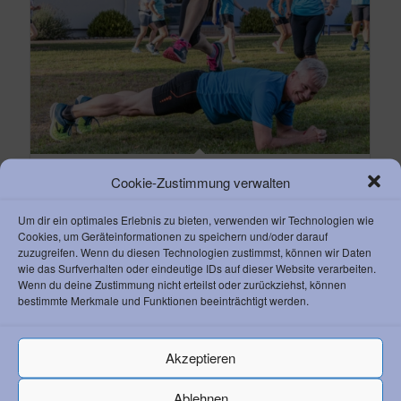
Laufsport
Cookie-Zustimmung verwalten
Um dir ein optimales Erlebnis zu bieten, verwenden wir Technologien wie
Cookies, um Geräteinformationen zu speichern und/oder darauf
zuzugreifen. Wenn du diesen Technologien zustimmst, können wir Daten
wie das Surfverhalten oder eindeutige IDs auf dieser Website verarbeiten.
Wenn du deine Zustimmung nicht erteilst oder zurückziehst, können
bestimmte Merkmale und Funktionen beeinträchtigt werden.
KONTAKT ZUM AC
Athletik Club 1892 Weinheim e. V.
Akzeptieren
Waidallee 8
69469 Weinheim
Ablehnen