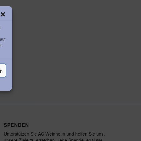
m
 auf
t,
en
SPENDEN
Unterstützen Sie AC Weinheim und helfen Sie uns,
unsere Ziele zu erreichen. Jede Spende, egal wie