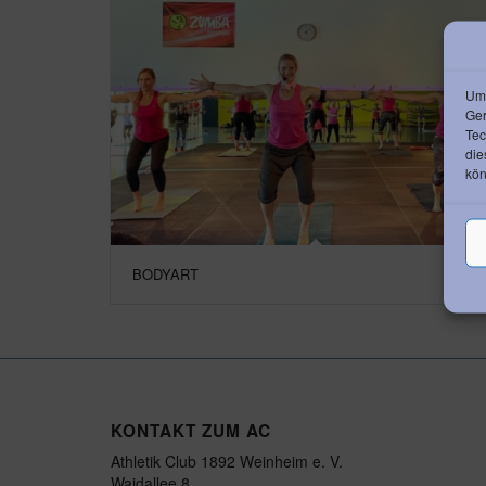
Um 
Ger
Tec
die
kön
BODYART
KONTAKT ZUM AC
Athletik Club 1892 Weinheim e. V.
Waidallee 8