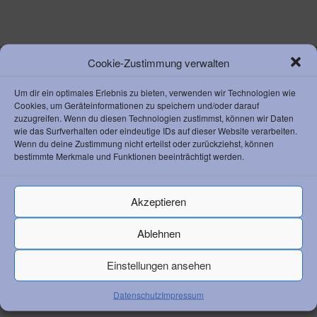
Cookie-Zustimmung verwalten
Um dir ein optimales Erlebnis zu bieten, verwenden wir Technologien wie
KONTAKT ZUM AC
Cookies, um Geräteinformationen zu speichern und/oder darauf
Athletik Club 1892 Weinheim e. V.
zuzugreifen. Wenn du diesen Technologien zustimmst, können wir Daten
Waidallee 8
wie das Surfverhalten oder eindeutige IDs auf dieser Website verarbeiten.
69469 Weinheim
Wenn du deine Zustimmung nicht erteilst oder zurückziehst, können
bestimmte Merkmale und Funktionen beeinträchtigt werden.
Vorstandsvorsitzender Klaus Lerchl
Telefon:
+49 6201 259 050
Email:
info@ac-weinheim.de
Akzeptieren
Ablehnen
Einstellungen ansehen
RECHTLICHES
Datenschutz
Impressum
Datenschutz