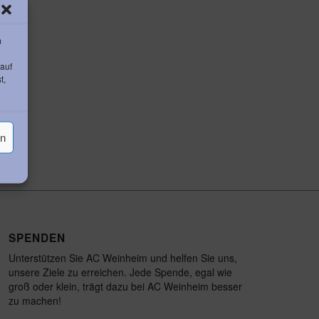
m
 auf
t,
en
SPENDEN
Unterstützen Sie AC Weinheim und helfen Sie uns,
unsere Ziele zu erreichen. Jede Spende, egal wie
groß oder klein, trägt dazu bei AC Weinheim besser
zu machen!