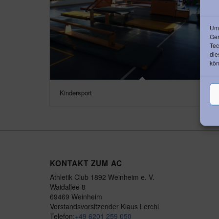
Um 
Ger
Tec
die
kön
Kindersport
KONTAKT ZUM AC
Athletik Club 1892 Weinheim e. V.
Waidallee 8
69469 Weinheim
Vorstandsvorsitzender Klaus Lerchl
Telefon:
+49 6201 259 050