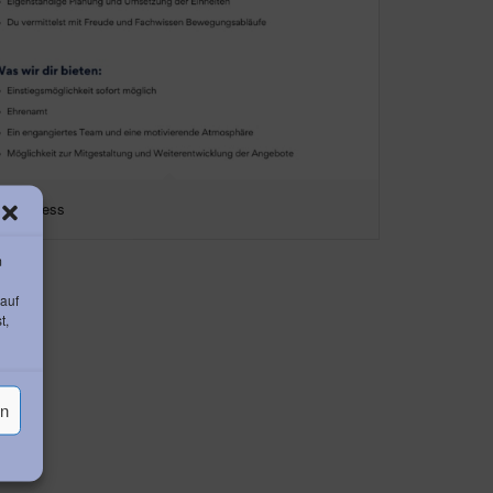
oupfitness
m
 auf
t,
en