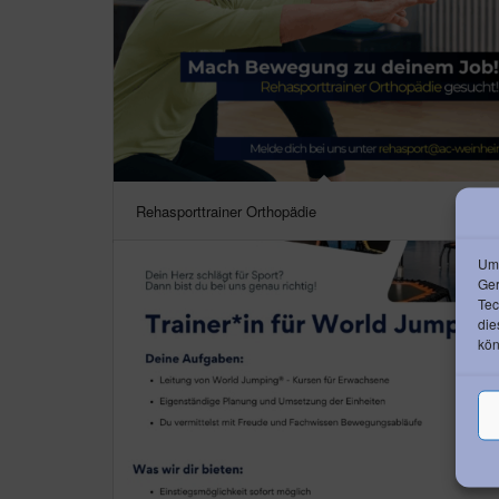
Rehasporttrainer Orthopädie
Um 
Ger
Tec
die
kön