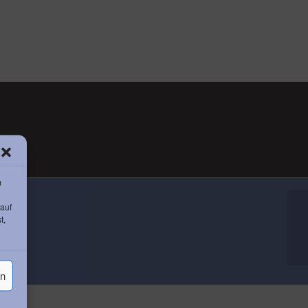
m
 auf
t,
en