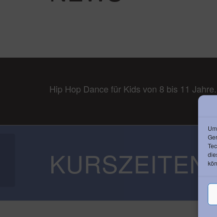
Hip Hop Dance für Kids von 8 bis 11 Jahre.
Um 
Ger
Tec
KURSZEITEN
die
Boxen
kön