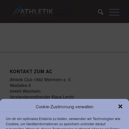
KONTAKT ZUM AC
Athletik Club 1892 Weinheim e. V.
Waidallee 8
69469 Weinheim
Vorstandsvorsitzender Klaus Lerchl
Telefon:
+49 6201 259 050
Cookie-Zustimmung verwalten
Email:
info@ac-weinheim.de
Um dir ein optimales Erlebnis zu bieten, verwenden wir Technologien wie
Cookies, um Geräteinformationen zu speichern und/oder darauf
zuzugreifen. Wenn du diesen Technologien zustimmst, können wir Daten