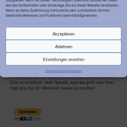
wie das Surfverhalten oder eindeutige IDs auf dieser Website verarbeiten.
Wenn du deine Zustimmung nicht erteilst oder zurückziehst, können
bestimmte Merkmale und Funktionen beeinträchtigt werden.
RECHTLICHES
Datenschutz
Akzeptieren
Impressum
Ablehnen
Einstellungen ansehen
SPENDEN
Datenschutz
Impressum
Unterstützen Sie AC Weinheim und helfen Sie uns, unsere
Ziele zu erreichen. Jede Spende, egal wie groß oder klein,
trägt dazu bei AC Weinheim besser zu machen!