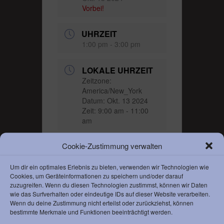
Vorbei!
UHRZEIT
1:00 pm - 3:00 pm
LOKALE UHRZEIT
Zeitzone:
America/New_York
Datum:
Okt. 13 2024
Zeit:
9:00 am - 11:00
am
Cookie-Zustimmung verwalten
KATEGORIE
Event
Um dir ein optimales Erlebnis zu bieten, verwenden wir Technologien wie
Cookies, um Geräteinformationen zu speichern und/oder darauf
Jiu Jitsu
zuzugreifen. Wenn du diesen Technologien zustimmst, können wir Daten
wie das Surfverhalten oder eindeutige IDs auf dieser Website verarbeiten.
Wenn du deine Zustimmung nicht erteilst oder zurückziehst, können
bestimmte Merkmale und Funktionen beeinträchtigt werden.