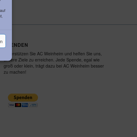
 auf
t,
en
SPENDEN
Unterstützen Sie AC Weinheim und helfen Sie uns,
unsere Ziele zu erreichen. Jede Spende, egal wie
groß oder klein, trägt dazu bei AC Weinheim besser
zu machen!