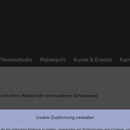
Fitnessstudio
Rehasport
Kurse & Events
Karr
l mit einem Wortteil oder einer anderen Schreibweise
Cookie-Zustimmung verwalten
dir ein optimales Erlebnis zu bieten, verwenden wir Technologien wie Cookies, u