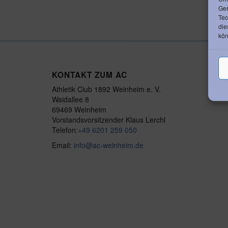
Ger
Tec
die
kön
KONTAKT ZUM AC
Athletik Club 1892 Weinheim e. V.
Waidallee 8
69469 Weinheim
Vorstandsvorsitzender Klaus Lerchl
Telefon:
+49 6201 259 050
Email:
info@ac-weinheim.de