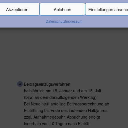
Akzeptieren
Ablehnen
Einstellungen anseh
Datenschutz
Impressum
Beitragseinzugsverfahren
halbjährlich am 15. Januar und am 15. Juli
(bzw. an dem darauffolgenden Werktag)
Bei Neueintritt anteilige Beitragsberechnung ab
Eintrittstag bis Ende des laufenden Halbjahres
zzgl. Aufnahmegebühr. Abbuchung erfolgt
innerhalb von 10 Tagen nach Eintritt.