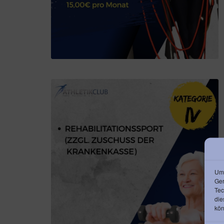
Um 
Ger
Tec
die
kön