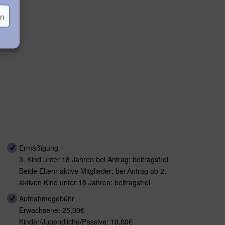
en
Ermäßigung
3. Kind unter 18 Jahren bei Antrag: beitragsfrei
Beide Eltern aktive Mitglieder: bei Antrag ab 2.
aktiven Kind unter 18 Jahren: beitragsfrei
Aufnahmegebühr
Erwachsene: 25,00€
Kinder/Jugendliche/Passive: 10,00€