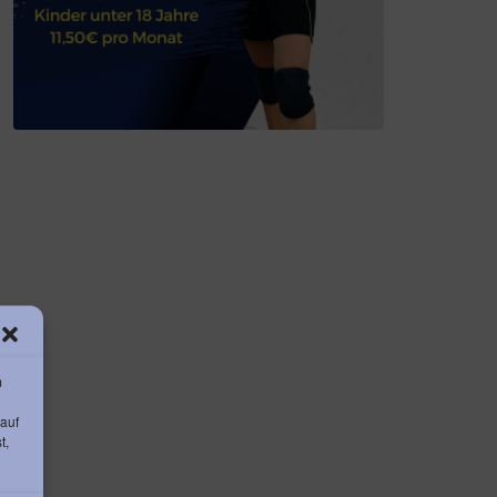
m
 auf
t,